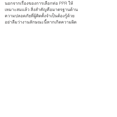
นอกจากเรื่องของการเลือกท่อ PPR ให้
เหมาะสมแล้ว สิ่งสำคัญคือมาตรฐานด้าน
ความปลอดภัยที่ผู้ติดตั้งจำเป็นต้องรู้ด้วย 
อย่าลืมว่างานลักษณะนี้หากเกิดความผิด
พลาดขึ้นจะทำให้มีผลกระทบในหลาย
ภาคส่วน ทั้งคนที่ติดตั้งเอง, ผู้ใช้งานท่อ 
และคนอื่น ๆ ที่อาจไม่ได้มีความเกี่ยวข้อง
โดยตรง
บทสรุปของท่อ PPR
ทั้งหมดนี้คือเรื่องราวของท่อ PPRนับเป็น
เรื่องน่าสนใจและคนที่กำลังต้องการ
ความรู้ด้านนี้คงจะทำให้ได้คำตอบที่
ชัดเจนมากยิ่งขึ้น ด้วยความที่ท่อ PPR เป็น
ประเภทท่อยอดนิยมในการใช้งานหลาย 
ๆ ด้าน ดังนั้นการมีความเข้าใจในเรื่องนี้
จะช่วยให้เลือกใช้งานท่อได้อย่างถูกต้อง 