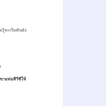
ู้จะเริ่มต้นยัง
ล 
นขายท่อพีวีซีให้